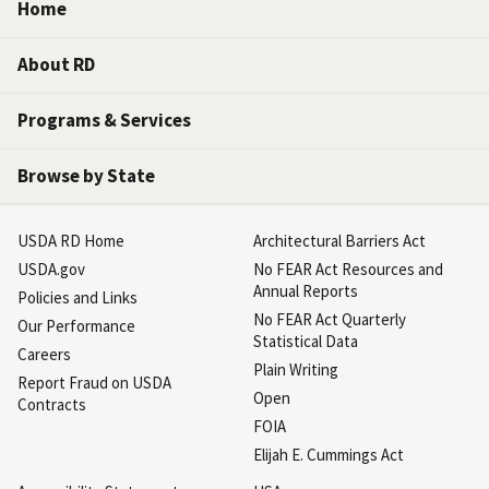
Home
About RD
Programs & Services
Browse by State
USDA RD Home
Architectural Barriers Act
USDA.gov
No FEAR Act Resources and
Annual Reports
Policies and Links
No FEAR Act Quarterly
Our Performance
Statistical Data
Careers
Plain Writing
Report Fraud on USDA
Open
Contracts
FOIA
Elijah E. Cummings Act