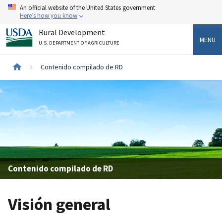
Skip
An official website of the United States government
to
Here’s how you know
main
Rural Development
content
MENU
U.S. DEPARTMENT OF AGRICULTURE
Breadcrumb
Contenido compilado de RD
Contenido compilado de RD
Visión general